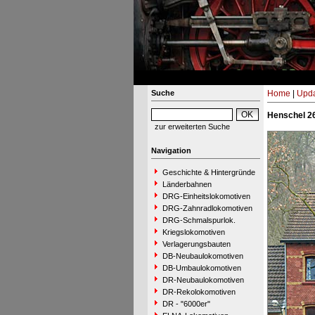
Suche
Home
|
Upda
Henschel 2
zur erweiterten Suche
Navigation
Geschichte & Hintergründe
Länderbahnen
DRG-Einheitslokomotiven
DRG-Zahnradlokomotiven
DRG-Schmalspurlok.
Kriegslokomotiven
Verlagerungsbauten
DB-Neubaulokomotiven
DB-Umbaulokomotiven
DR-Neubaulokomotiven
DR-Rekolokomotiven
DR - "6000er"