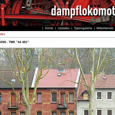
Home
Updates
Typengalerie
Mitwirkende
tes
6090 - TMK "44 481"