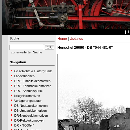
Suche
Home
|
Updates
Henschel 26090 - DB "044 481-0"
zur erweiterten Suche
Navigation
Geschichte & Hintergründe
Länderbahnen
DRG-Einheitslokomotiven
DRG-Zahnradlokomotiven
DRG-Schmalspurlok.
Kriegslokomotiven
Verlagerungsbauten
DB-Neubaulokomotiven
DB-Umbaulokomotiven
DR-Neubaulokomotiven
DR-Rekolokomotiven
DR - "6000er"