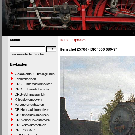
Suche
Home
|
Updates
Henschel 25766 - DR "050 689-9"
zur erweiterten Suche
Navigation
Geschichte & Hintergründe
Länderbahnen
DRG-Einheitslokomotiven
DRG-Zahnradlokomotiven
DRG-Schmalspurlok.
Kriegslokomotiven
Verlagerungsbauten
DB-Neubaulokomotiven
DB-Umbaulokomotiven
DR-Neubaulokomotiven
DR-Rekolokomotiven
DR - "6000er"