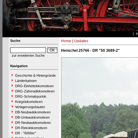
Suche
Home
|
Updates
Henschel 25766 - DR "50 3689-2"
zur erweiterten Suche
Navigation
Geschichte & Hintergründe
Länderbahnen
DRG-Einheitslokomotiven
DRG-Zahnradlokomotiven
DRG-Schmalspurlok.
Kriegslokomotiven
Verlagerungsbauten
DB-Neubaulokomotiven
DB-Umbaulokomotiven
DR-Neubaulokomotiven
DR-Rekolokomotiven
DR - "6000er"