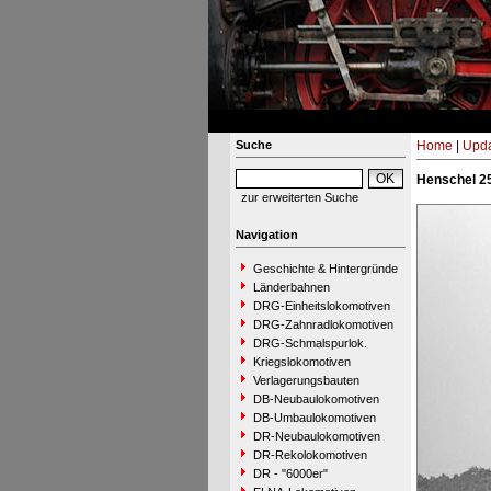
Suche
Home
|
Upda
Henschel 25
zur erweiterten Suche
Navigation
Geschichte & Hintergründe
Länderbahnen
DRG-Einheitslokomotiven
DRG-Zahnradlokomotiven
DRG-Schmalspurlok.
Kriegslokomotiven
Verlagerungsbauten
DB-Neubaulokomotiven
DB-Umbaulokomotiven
DR-Neubaulokomotiven
DR-Rekolokomotiven
DR - "6000er"