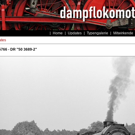
Home
Updates
Typengalerie
Mitwirkende
tes
766 - DR "50 3689-2"