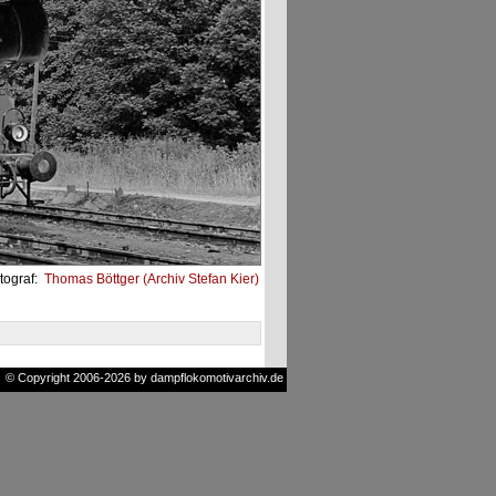
tograf:
Thomas Böttger (Archiv Stefan Kier)
© Copyright 2006-2026 by dampflokomotivarchiv.de