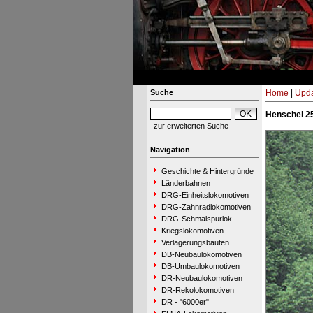
Suche
Home
|
Upda
Henschel 25
zur erweiterten Suche
Navigation
Geschichte & Hintergründe
Länderbahnen
DRG-Einheitslokomotiven
DRG-Zahnradlokomotiven
DRG-Schmalspurlok.
Kriegslokomotiven
Verlagerungsbauten
DB-Neubaulokomotiven
DB-Umbaulokomotiven
DR-Neubaulokomotiven
DR-Rekolokomotiven
DR - "6000er"