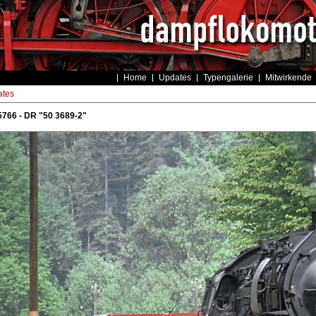
Home
Updates
Typengalerie
Mitwirkende
tes
766 - DR "50 3689-2"