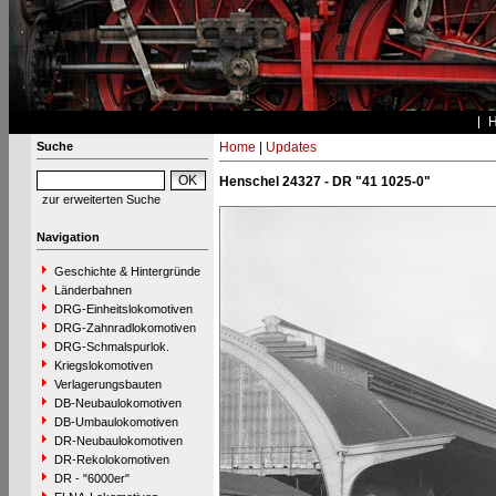
Suche
Home
|
Updates
Henschel 24327 - DR "41 1025-0"
zur erweiterten Suche
Navigation
Geschichte & Hintergründe
Länderbahnen
DRG-Einheitslokomotiven
DRG-Zahnradlokomotiven
DRG-Schmalspurlok.
Kriegslokomotiven
Verlagerungsbauten
DB-Neubaulokomotiven
DB-Umbaulokomotiven
DR-Neubaulokomotiven
DR-Rekolokomotiven
DR - "6000er"