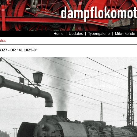
Home
Updates
Typengalerie
Mitwirkende
tes
327 - DR "41 1025-0"