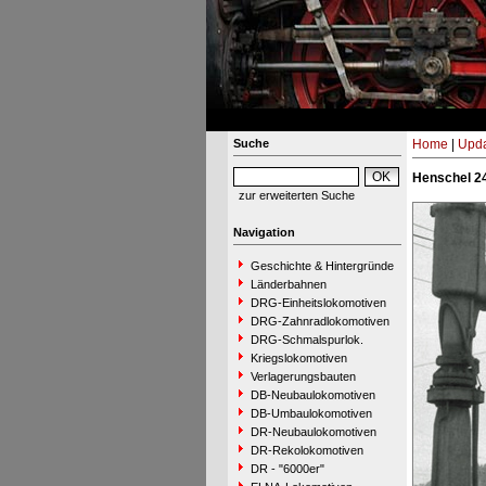
Suche
Home
|
Upda
Henschel 24
zur erweiterten Suche
Navigation
Geschichte & Hintergründe
Länderbahnen
DRG-Einheitslokomotiven
DRG-Zahnradlokomotiven
DRG-Schmalspurlok.
Kriegslokomotiven
Verlagerungsbauten
DB-Neubaulokomotiven
DB-Umbaulokomotiven
DR-Neubaulokomotiven
DR-Rekolokomotiven
DR - "6000er"