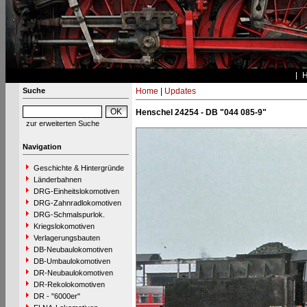
Suche
Home
|
Updates
Henschel 24254 - DB "044 085-9"
zur erweiterten Suche
Navigation
Geschichte & Hintergründe
Länderbahnen
DRG-Einheitslokomotiven
DRG-Zahnradlokomotiven
DRG-Schmalspurlok.
Kriegslokomotiven
Verlagerungsbauten
DB-Neubaulokomotiven
DB-Umbaulokomotiven
DR-Neubaulokomotiven
DR-Rekolokomotiven
DR - "6000er"