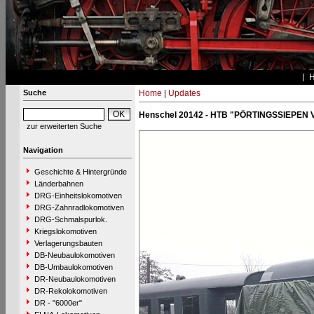
Suche
Home
|
Updates
Henschel 20142 - HTB "PÖRTINGSSIEPEN V
zur erweiterten Suche
Navigation
Geschichte & Hintergründe
Länderbahnen
DRG-Einheitslokomotiven
DRG-Zahnradlokomotiven
DRG-Schmalspurlok.
Kriegslokomotiven
Verlagerungsbauten
DB-Neubaulokomotiven
DB-Umbaulokomotiven
DR-Neubaulokomotiven
DR-Rekolokomotiven
DR - "6000er"