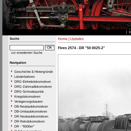
Suche
Home
|
Updates
Fives 2574 - DR "50 0025-2"
zur erweiterten Suche
Navigation
Geschichte & Hintergründe
Länderbahnen
DRG-Einheitslokomotiven
DRG-Zahnradlokomotiven
DRG-Schmalspurlok.
Kriegslokomotiven
Verlagerungsbauten
DB-Neubaulokomotiven
DB-Umbaulokomotiven
DR-Neubaulokomotiven
DR-Rekolokomotiven
DR - "6000er"