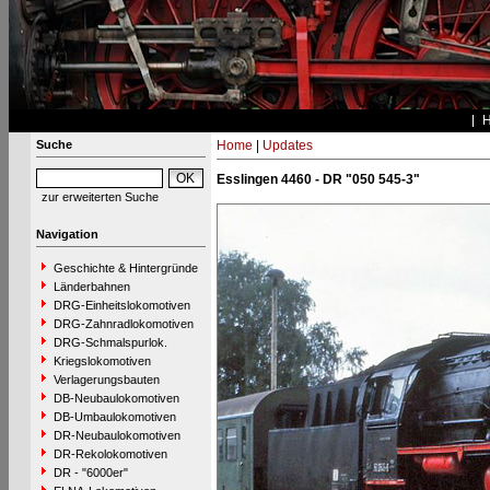
Suche
Home
|
Updates
Esslingen 4460 - DR "050 545-3"
zur erweiterten Suche
Navigation
Geschichte & Hintergründe
Länderbahnen
DRG-Einheitslokomotiven
DRG-Zahnradlokomotiven
DRG-Schmalspurlok.
Kriegslokomotiven
Verlagerungsbauten
DB-Neubaulokomotiven
DB-Umbaulokomotiven
DR-Neubaulokomotiven
DR-Rekolokomotiven
DR - "6000er"