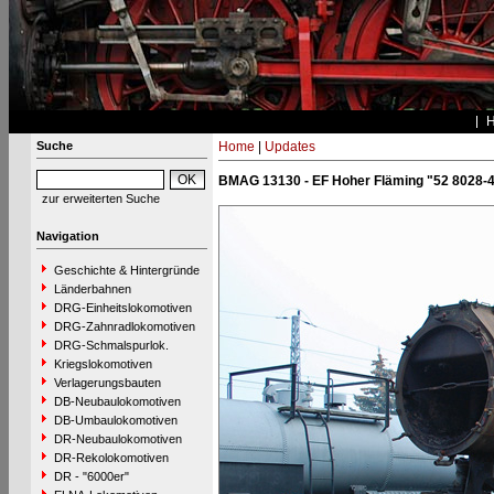
Suche
Home
|
Updates
BMAG 13130 - EF Hoher Fläming "52 8028-
zur erweiterten Suche
Navigation
Geschichte & Hintergründe
Länderbahnen
DRG-Einheitslokomotiven
DRG-Zahnradlokomotiven
DRG-Schmalspurlok.
Kriegslokomotiven
Verlagerungsbauten
DB-Neubaulokomotiven
DB-Umbaulokomotiven
DR-Neubaulokomotiven
DR-Rekolokomotiven
DR - "6000er"