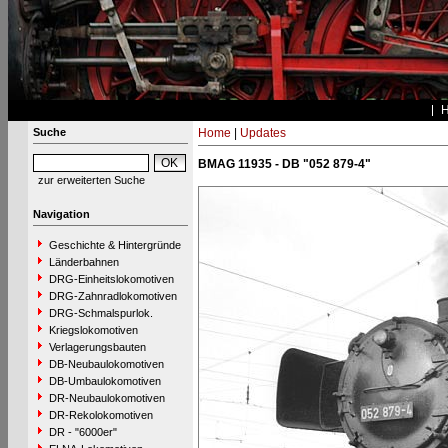
Suche
Home
|
Updates
BMAG 11935 - DB "052 879-4"
zur erweiterten Suche
Navigation
Geschichte & Hintergründe
Länderbahnen
DRG-Einheitslokomotiven
DRG-Zahnradlokomotiven
DRG-Schmalspurlok.
Kriegslokomotiven
Verlagerungsbauten
DB-Neubaulokomotiven
DB-Umbaulokomotiven
DR-Neubaulokomotiven
DR-Rekolokomotiven
DR - "6000er"