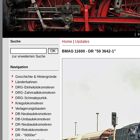
Suche
Home
|
Updates
BMAG 11600 - DR "50 3642-1"
zur erweiterten Suche
Navigation
Geschichte & Hintergründe
Länderbahnen
DRG-Einheitslokomotiven
DRG-Zahnradlokomotiven
DRG-Schmalspurlok.
Kriegslokomotiven
Verlagerungsbauten
DB-Neubaulokomotiven
DB-Umbaulokomotiven
DR-Neubaulokomotiven
DR-Rekolokomotiven
DR - "6000er"