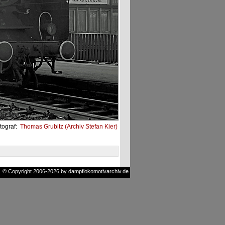
tograf:
Thomas Grubitz (Archiv Stefan Kier)
© Copyright 2006-2026 by dampflokomotivarchiv.de