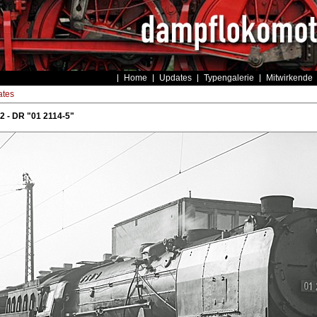
Home
Updates
Typengalerie
Mitwirkende
tes
 - DR "01 2114-5"