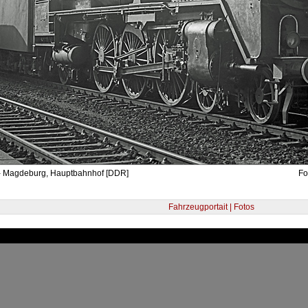
- Magdeburg, Hauptbahnhof [DDR]
Fo
Fahrzeugportait | Fotos