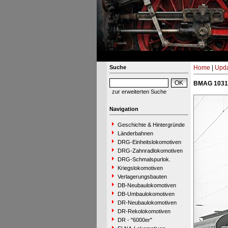
Suche
Home
|
Upda
BMAG 10312
zur erweiterten Suche
Navigation
Geschichte & Hintergründe
Länderbahnen
DRG-Einheitslokomotiven
DRG-Zahnradlokomotiven
DRG-Schmalspurlok.
Kriegslokomotiven
Verlagerungsbauten
DB-Neubaulokomotiven
DB-Umbaulokomotiven
DR-Neubaulokomotiven
DR-Rekolokomotiven
DR - "6000er"