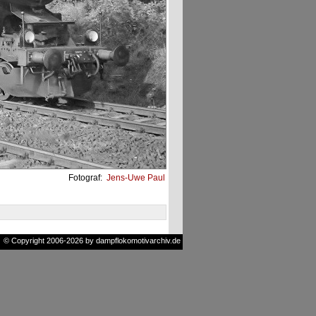
Fotograf:
Jens-Uwe Paul
© Copyright 2006-2026 by dampflokomotivarchiv.de