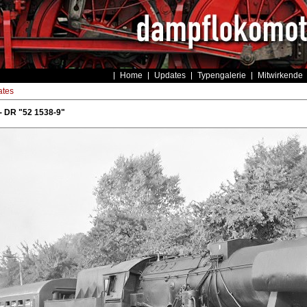
Home
Updates
Typengalerie
Mitwirkende
tes
- DR "52 1538-9"