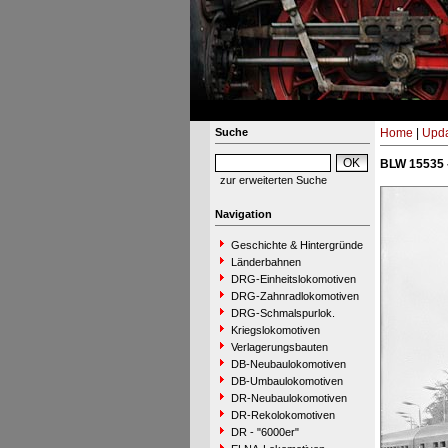
Suche
Home
|
Upda
BLW 15535 
zur erweiterten Suche
Navigation
Geschichte & Hintergründe
Länderbahnen
DRG-Einheitslokomotiven
DRG-Zahnradlokomotiven
DRG-Schmalspurlok.
Kriegslokomotiven
Verlagerungsbauten
DB-Neubaulokomotiven
DB-Umbaulokomotiven
DR-Neubaulokomotiven
DR-Rekolokomotiven
DR - "6000er"