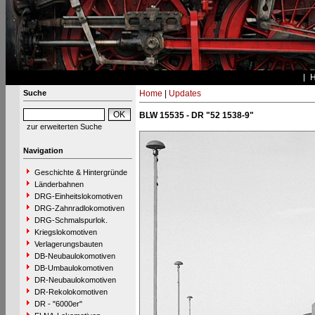
Suche
Home
|
Updates
BLW 15535 - DR "52 1538-9"
zur erweiterten Suche
Navigation
Geschichte & Hintergründe
Länderbahnen
DRG-Einheitslokomotiven
DRG-Zahnradlokomotiven
DRG-Schmalspurlok.
Kriegslokomotiven
Verlagerungsbauten
DB-Neubaulokomotiven
DB-Umbaulokomotiven
DR-Neubaulokomotiven
DR-Rekolokomotiven
DR - "6000er"