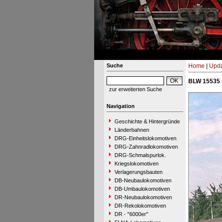
Suche
Home
|
Upda
BLW 15535 
zur erweiterten Suche
Navigation
Geschichte & Hintergründe
Länderbahnen
DRG-Einheitslokomotiven
DRG-Zahnradlokomotiven
DRG-Schmalspurlok.
Kriegslokomotiven
Verlagerungsbauten
DB-Neubaulokomotiven
DB-Umbaulokomotiven
DR-Neubaulokomotiven
DR-Rekolokomotiven
DR - "6000er"