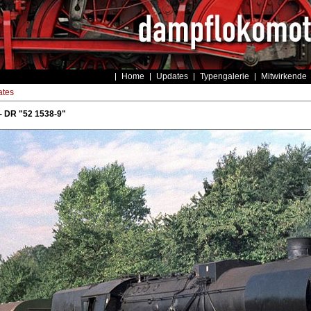
Home
Updates
Typengalerie
Mitwirkende
tes
- DR "52 1538-9"