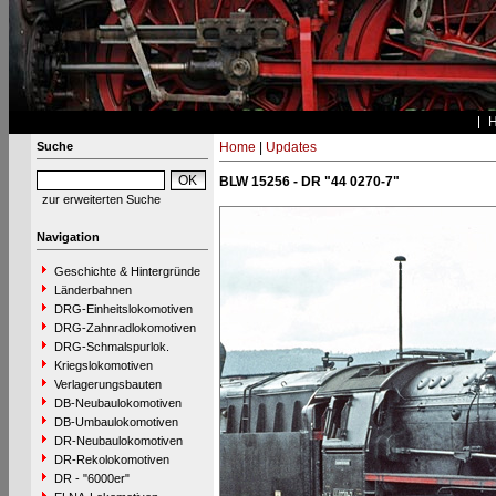
Suche
Home
|
Updates
BLW 15256 - DR "44 0270-7"
zur erweiterten Suche
Navigation
Geschichte & Hintergründe
Länderbahnen
DRG-Einheitslokomotiven
DRG-Zahnradlokomotiven
DRG-Schmalspurlok.
Kriegslokomotiven
Verlagerungsbauten
DB-Neubaulokomotiven
DB-Umbaulokomotiven
DR-Neubaulokomotiven
DR-Rekolokomotiven
DR - "6000er"