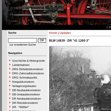
Suche
Home
|
Updates
BLW 14839 - DR "41 1260-3"
zur erweiterten Suche
Navigation
Geschichte & Hintergründe
Länderbahnen
DRG-Einheitslokomotiven
DRG-Zahnradlokomotiven
DRG-Schmalspurlok.
Kriegslokomotiven
Verlagerungsbauten
DB-Neubaulokomotiven
DB-Umbaulokomotiven
DR-Neubaulokomotiven
DR-Rekolokomotiven
DR - "6000er"