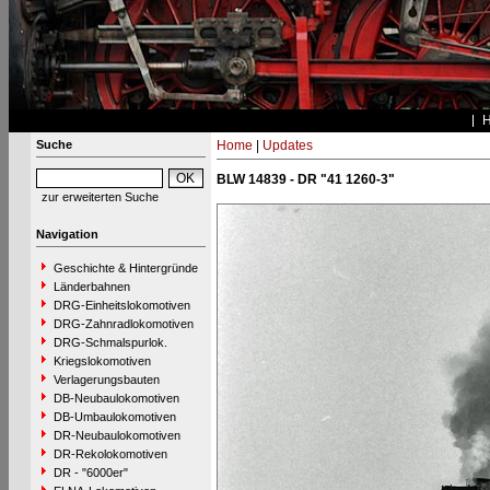
Suche
Home
|
Updates
BLW 14839 - DR "41 1260-3"
zur erweiterten Suche
Navigation
Geschichte & Hintergründe
Länderbahnen
DRG-Einheitslokomotiven
DRG-Zahnradlokomotiven
DRG-Schmalspurlok.
Kriegslokomotiven
Verlagerungsbauten
DB-Neubaulokomotiven
DB-Umbaulokomotiven
DR-Neubaulokomotiven
DR-Rekolokomotiven
DR - "6000er"