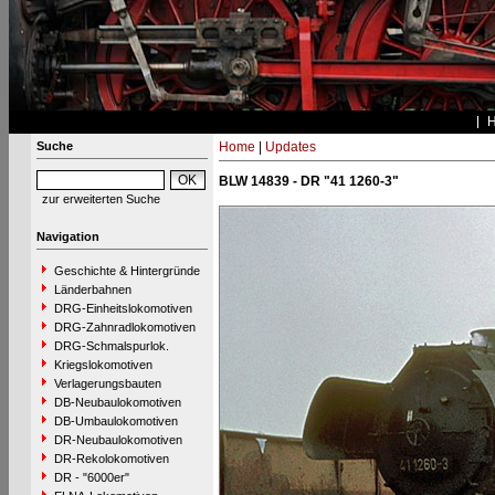
Suche
Home
|
Updates
BLW 14839 - DR "41 1260-3"
zur erweiterten Suche
Navigation
Geschichte & Hintergründe
Länderbahnen
DRG-Einheitslokomotiven
DRG-Zahnradlokomotiven
DRG-Schmalspurlok.
Kriegslokomotiven
Verlagerungsbauten
DB-Neubaulokomotiven
DB-Umbaulokomotiven
DR-Neubaulokomotiven
DR-Rekolokomotiven
DR - "6000er"