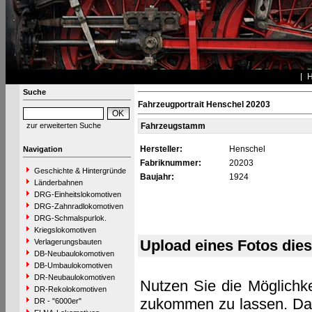
Suche
Fahrzeugportrait Henschel 20203
zur erweiterten Suche
Fahrzeugstamm
Hersteller:
Henschel
Navigation
Fabriknummer:
20203
Geschichte & Hintergründe
Baujahr:
1924
Länderbahnen
DRG-Einheitslokomotiven
DRG-Zahnradlokomotiven
DRG-Schmalspurlok.
Kriegslokomotiven
Upload eines Fotos die
Verlagerungsbauten
DB-Neubaulokomotiven
DB-Umbaulokomotiven
DR-Neubaulokomotiven
Nutzen Sie die Möglichke
DR-Rekolokomotiven
zukommen zu lassen. Das 
DR - "6000er"