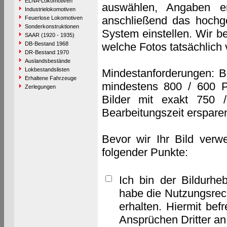
ELNA-Lokomotiven
auswählen, Angaben e
Industrielokomotiven
anschließend das hochge
Feuerlose Lokomotiven
Sonderkonstruktionen
System einstellen. Wir b
SAAR (1920 - 1935)
DB-Bestand 1968
welche Fotos tatsächlich
DR-Bestand 1970
Auslandsbestände
Lokbestandslisten
Mindestanforderungen: B
Erhaltene Fahrzeuge
mindestens 800 / 600 P
Zerlegungen
Bilder mit exakt 750 
Bearbeitungszeit erspare
Bevor wir Ihr Bild verw
folgender Punkte:
Ich bin der Bildurhe
habe die Nutzungsrec
erhalten. Hiermit bef
Ansprüchen Dritter a