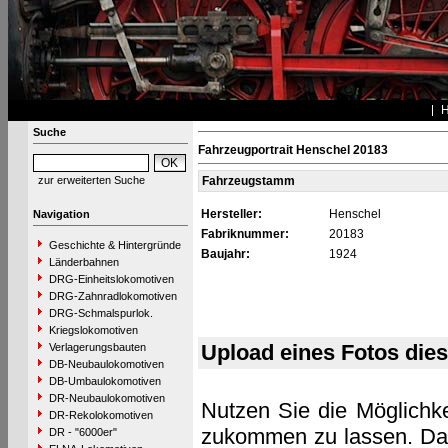
Suche
Fahrzeugportrait Henschel 20183
zur erweiterten Suche
Fahrzeugstamm
Hersteller:
Henschel
Navigation
Fabriknummer:
20183
Geschichte & Hintergründe
Baujahr:
1924
Länderbahnen
DRG-Einheitslokomotiven
DRG-Zahnradlokomotiven
DRG-Schmalspurlok.
Kriegslokomotiven
Upload eines Fotos die
Verlagerungsbauten
DB-Neubaulokomotiven
DB-Umbaulokomotiven
DR-Neubaulokomotiven
Nutzen Sie die Möglichke
DR-Rekolokomotiven
zukommen zu lassen. Das 
DR - "6000er"