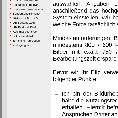
ELNA-Lokomotiven
auswählen, Angaben e
Industrielokomotiven
anschließend das hochge
Feuerlose Lokomotiven
Sonderkonstruktionen
System einstellen. Wir b
SAAR (1920 - 1935)
DB-Bestand 1968
welche Fotos tatsächlich
DR-Bestand 1970
Auslandsbestände
Lokbestandslisten
Mindestanforderungen: B
Erhaltene Fahrzeuge
mindestens 800 / 600 P
Zerlegungen
Bilder mit exakt 750 
Bearbeitungszeit erspare
Bevor wir Ihr Bild verw
folgender Punkte:
Ich bin der Bildurhe
habe die Nutzungsrec
erhalten. Hiermit bef
Ansprüchen Dritter a