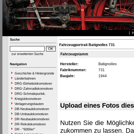
Suche
Fahrzeugportrait Batignolles 731
zur erweiterten Suche
Fahrzeugstamm
Hersteller:
Batignolles
Navigation
Fabriknummer:
731
Geschichte & Hintergründe
Baujahr:
1944
Länderbahnen
DRG-Einheitslokomotiven
DRG-Zahnradlokomotiven
DRG-Schmalspurlok.
Kriegslokomotiven
Upload eines Fotos die
Verlagerungsbauten
DB-Neubaulokomotiven
DB-Umbaulokomotiven
DR-Neubaulokomotiven
Nutzen Sie die Möglichke
DR-Rekolokomotiven
zukommen zu lassen. Das 
DR - "6000er"