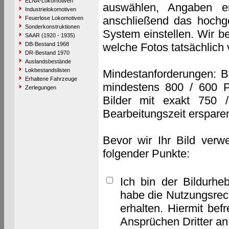
ELNA-Lokomotiven
auswählen, Angaben e
Industrielokomotiven
anschließend das hochge
Feuerlose Lokomotiven
Sonderkonstruktionen
System einstellen. Wir b
SAAR (1920 - 1935)
DB-Bestand 1968
welche Fotos tatsächlich
DR-Bestand 1970
Auslandsbestände
Lokbestandslisten
Mindestanforderungen: B
Erhaltene Fahrzeuge
mindestens 800 / 600 P
Zerlegungen
Bilder mit exakt 750 
Bearbeitungszeit erspare
Bevor wir Ihr Bild verw
folgender Punkte:
Ich bin der Bildurhe
habe die Nutzungsrec
erhalten. Hiermit bef
Ansprüchen Dritter a