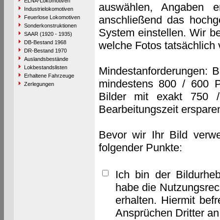
ELNA-Lokomotiven
auswählen, Angaben e
Industrielokomotiven
anschließend das hochge
Feuerlose Lokomotiven
Sonderkonstruktionen
System einstellen. Wir b
SAAR (1920 - 1935)
DB-Bestand 1968
welche Fotos tatsächlich
DR-Bestand 1970
Auslandsbestände
Lokbestandslisten
Mindestanforderungen: B
Erhaltene Fahrzeuge
mindestens 800 / 600 P
Zerlegungen
Bilder mit exakt 750 
Bearbeitungszeit erspare
Bevor wir Ihr Bild verw
folgender Punkte:
Ich bin der Bildurhe
habe die Nutzungsrec
erhalten. Hiermit bef
Ansprüchen Dritter a