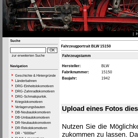
Suche
Fahrzeugportrait BLW 15150
zur erweiterten Suche
Fahrzeugstamm
Hersteller:
BLW
Navigation
Fabriknummer:
15150
Geschichte & Hintergründe
Baujahr:
1942
Länderbahnen
DRG-Einheitslokomotiven
DRG-Zahnradlokomotiven
DRG-Schmalspurlok.
Kriegslokomotiven
Upload eines Fotos die
Verlagerungsbauten
DB-Neubaulokomotiven
DB-Umbaulokomotiven
DR-Neubaulokomotiven
Nutzen Sie die Möglichke
DR-Rekolokomotiven
zukommen zu lassen. Das 
DR - "6000er"