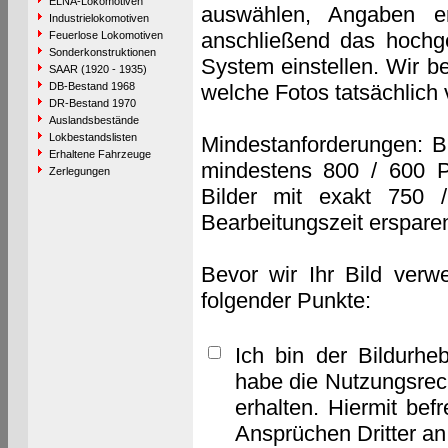
ELNA-Lokomotiven
auswählen, Angaben e
Industrielokomotiven
anschließend das hochge
Feuerlose Lokomotiven
Sonderkonstruktionen
System einstellen. Wir b
SAAR (1920 - 1935)
DB-Bestand 1968
welche Fotos tatsächlich
DR-Bestand 1970
Auslandsbestände
Lokbestandslisten
Mindestanforderungen: B
Erhaltene Fahrzeuge
mindestens 800 / 600 P
Zerlegungen
Bilder mit exakt 750 
Bearbeitungszeit erspare
Bevor wir Ihr Bild verw
folgender Punkte:
Ich bin der Bildurhe
habe die Nutzungsrec
erhalten. Hiermit bef
Ansprüchen Dritter a