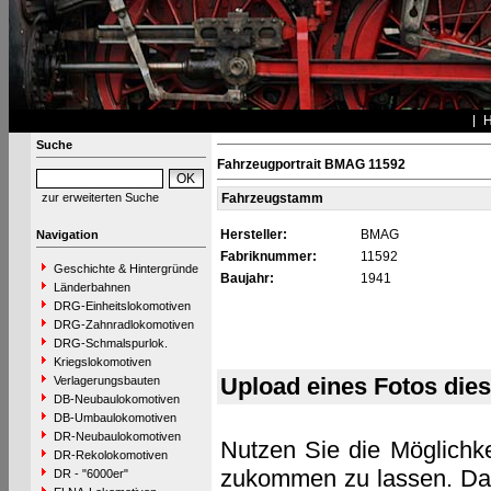
Suche
Fahrzeugportrait BMAG 11592
zur erweiterten Suche
Fahrzeugstamm
Hersteller:
BMAG
Navigation
Fabriknummer:
11592
Geschichte & Hintergründe
Baujahr:
1941
Länderbahnen
DRG-Einheitslokomotiven
DRG-Zahnradlokomotiven
DRG-Schmalspurlok.
Kriegslokomotiven
Upload eines Fotos die
Verlagerungsbauten
DB-Neubaulokomotiven
DB-Umbaulokomotiven
DR-Neubaulokomotiven
Nutzen Sie die Möglichke
DR-Rekolokomotiven
zukommen zu lassen. Das 
DR - "6000er"