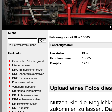
Suche
Fahrzeugportrait BLW 15005
zur erweiterten Suche
Fahrzeugstamm
Hersteller:
BLW
Navigation
Fabriknummer:
15005
Geschichte & Hintergründe
Baujahr:
1941
Länderbahnen
DRG-Einheitslokomotiven
DRG-Zahnradlokomotiven
DRG-Schmalspurlok.
Kriegslokomotiven
Upload eines Fotos die
Verlagerungsbauten
DB-Neubaulokomotiven
DB-Umbaulokomotiven
DR-Neubaulokomotiven
Nutzen Sie die Möglichke
DR-Rekolokomotiven
zukommen zu lassen. Das 
DR - "6000er"