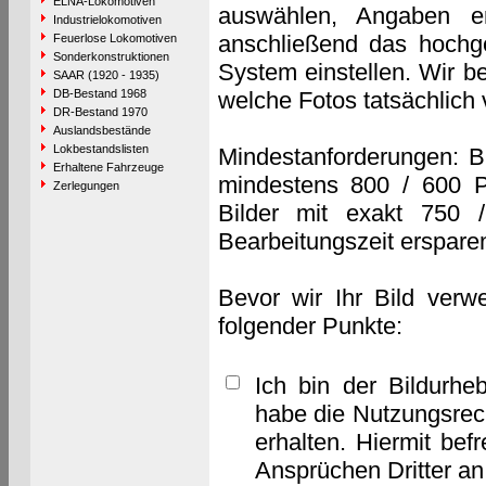
ELNA-Lokomotiven
auswählen, Angaben e
Industrielokomotiven
anschließend das hochge
Feuerlose Lokomotiven
Sonderkonstruktionen
System einstellen. Wir b
SAAR (1920 - 1935)
DB-Bestand 1968
welche Fotos tatsächlich
DR-Bestand 1970
Auslandsbestände
Lokbestandslisten
Mindestanforderungen: B
Erhaltene Fahrzeuge
mindestens 800 / 600 P
Zerlegungen
Bilder mit exakt 750 
Bearbeitungszeit erspare
Bevor wir Ihr Bild verw
folgender Punkte:
Ich bin der Bildurhe
habe die Nutzungsrec
erhalten. Hiermit bef
Ansprüchen Dritter a