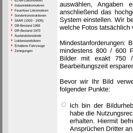
ELNA-Lokomotiven
auswählen, Angaben e
Industrielokomotiven
anschließend das hochge
Feuerlose Lokomotiven
Sonderkonstruktionen
System einstellen. Wir b
SAAR (1920 - 1935)
DB-Bestand 1968
welche Fotos tatsächlich
DR-Bestand 1970
Auslandsbestände
Lokbestandslisten
Mindestanforderungen: B
Erhaltene Fahrzeuge
mindestens 800 / 600 P
Zerlegungen
Bilder mit exakt 750 
Bearbeitungszeit erspare
Bevor wir Ihr Bild verw
folgender Punkte:
Ich bin der Bildurhe
habe die Nutzungsrec
erhalten. Hiermit bef
Ansprüchen Dritter a