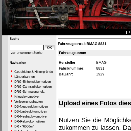
Suche
Fahrzeugportrait BMAG 8831
zur erweiterten Suche
Fahrzeugstamm
Hersteller:
BMAG
Navigation
Fabriknummer:
8831
Geschichte & Hintergründe
Baujahr:
1929
Länderbahnen
DRG-Einheitslokomotiven
DRG-Zahnradlokomotiven
DRG-Schmalspurlok.
Kriegslokomotiven
Upload eines Fotos die
Verlagerungsbauten
DB-Neubaulokomotiven
DB-Umbaulokomotiven
DR-Neubaulokomotiven
Nutzen Sie die Möglichke
DR-Rekolokomotiven
zukommen zu lassen. Das 
DR - "6000er"