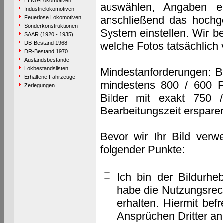
ELNA-Lokomotiven
auswählen, Angaben e
Industrielokomotiven
anschließend das hochge
Feuerlose Lokomotiven
Sonderkonstruktionen
System einstellen. Wir b
SAAR (1920 - 1935)
DB-Bestand 1968
welche Fotos tatsächlich
DR-Bestand 1970
Auslandsbestände
Lokbestandslisten
Mindestanforderungen: B
Erhaltene Fahrzeuge
mindestens 800 / 600 P
Zerlegungen
Bilder mit exakt 750 
Bearbeitungszeit erspare
Bevor wir Ihr Bild verw
folgender Punkte:
Ich bin der Bildurhe
habe die Nutzungsrec
erhalten. Hiermit bef
Ansprüchen Dritter a