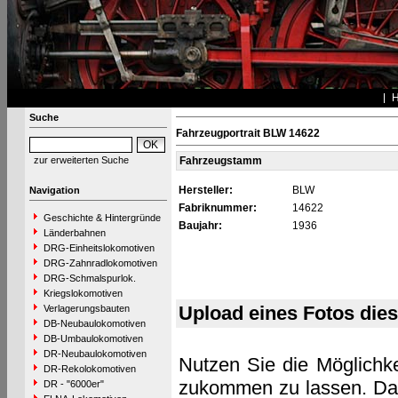
Suche
Fahrzeugportrait BLW 14622
zur erweiterten Suche
Fahrzeugstamm
Hersteller:
BLW
Navigation
Fabriknummer:
14622
Geschichte & Hintergründe
Baujahr:
1936
Länderbahnen
DRG-Einheitslokomotiven
DRG-Zahnradlokomotiven
DRG-Schmalspurlok.
Kriegslokomotiven
Upload eines Fotos die
Verlagerungsbauten
DB-Neubaulokomotiven
DB-Umbaulokomotiven
DR-Neubaulokomotiven
Nutzen Sie die Möglichke
DR-Rekolokomotiven
zukommen zu lassen. Das 
DR - "6000er"