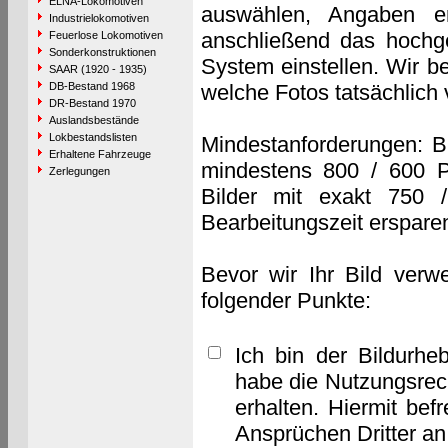
ELNA-Lokomotiven
auswählen, Angaben e
Industrielokomotiven
anschließend das hochge
Feuerlose Lokomotiven
Sonderkonstruktionen
System einstellen. Wir b
SAAR (1920 - 1935)
DB-Bestand 1968
welche Fotos tatsächlich
DR-Bestand 1970
Auslandsbestände
Lokbestandslisten
Mindestanforderungen: B
Erhaltene Fahrzeuge
mindestens 800 / 600 P
Zerlegungen
Bilder mit exakt 750 
Bearbeitungszeit erspare
Bevor wir Ihr Bild verw
folgender Punkte:
Ich bin der Bildurhe
habe die Nutzungsrec
erhalten. Hiermit bef
Ansprüchen Dritter a