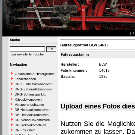
Suche
Fahrzeugportrait BLW 14613
zur erweiterten Suche
Fahrzeugstamm
Hersteller:
BLW
Navigation
Fabriknummer:
14613
Geschichte & Hintergründe
Baujahr:
1936
Länderbahnen
DRG-Einheitslokomotiven
DRG-Zahnradlokomotiven
DRG-Schmalspurlok.
Kriegslokomotiven
Upload eines Fotos die
Verlagerungsbauten
DB-Neubaulokomotiven
DB-Umbaulokomotiven
DR-Neubaulokomotiven
Nutzen Sie die Möglichke
DR-Rekolokomotiven
zukommen zu lassen. Das 
DR - "6000er"