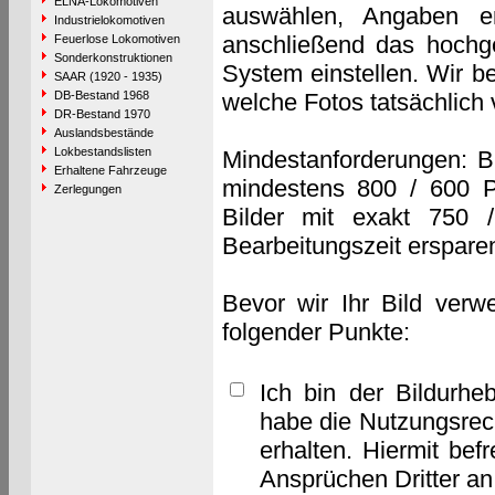
ELNA-Lokomotiven
auswählen, Angaben e
Industrielokomotiven
anschließend das hochge
Feuerlose Lokomotiven
Sonderkonstruktionen
System einstellen. Wir b
SAAR (1920 - 1935)
DB-Bestand 1968
welche Fotos tatsächlich
DR-Bestand 1970
Auslandsbestände
Lokbestandslisten
Mindestanforderungen: B
Erhaltene Fahrzeuge
mindestens 800 / 600 P
Zerlegungen
Bilder mit exakt 750 
Bearbeitungszeit erspare
Bevor wir Ihr Bild verw
folgender Punkte:
Ich bin der Bildurhe
habe die Nutzungsrec
erhalten. Hiermit bef
Ansprüchen Dritter a