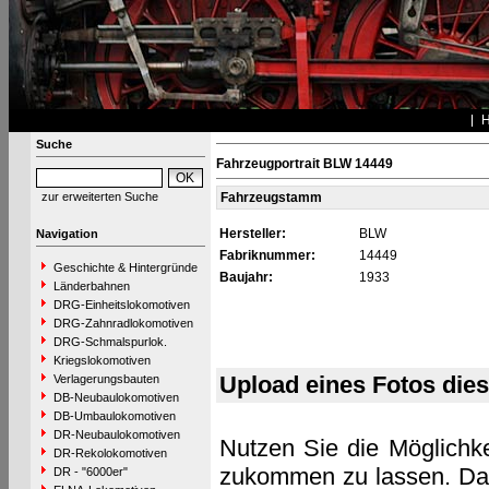
Suche
Fahrzeugportrait BLW 14449
zur erweiterten Suche
Fahrzeugstamm
Hersteller:
BLW
Navigation
Fabriknummer:
14449
Geschichte & Hintergründe
Baujahr:
1933
Länderbahnen
DRG-Einheitslokomotiven
DRG-Zahnradlokomotiven
DRG-Schmalspurlok.
Kriegslokomotiven
Upload eines Fotos die
Verlagerungsbauten
DB-Neubaulokomotiven
DB-Umbaulokomotiven
DR-Neubaulokomotiven
Nutzen Sie die Möglichke
DR-Rekolokomotiven
zukommen zu lassen. Das 
DR - "6000er"