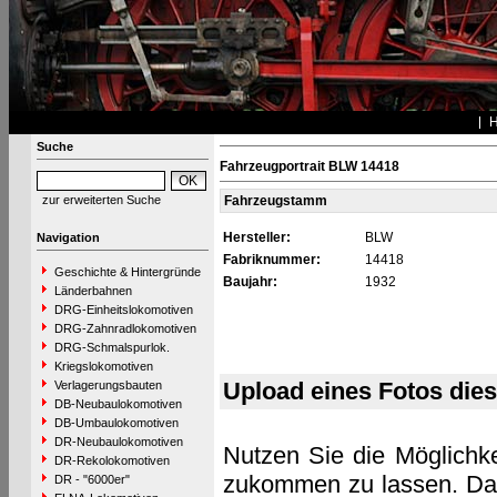
Suche
Fahrzeugportrait BLW 14418
zur erweiterten Suche
Fahrzeugstamm
Hersteller:
BLW
Navigation
Fabriknummer:
14418
Geschichte & Hintergründe
Baujahr:
1932
Länderbahnen
DRG-Einheitslokomotiven
DRG-Zahnradlokomotiven
DRG-Schmalspurlok.
Kriegslokomotiven
Upload eines Fotos die
Verlagerungsbauten
DB-Neubaulokomotiven
DB-Umbaulokomotiven
DR-Neubaulokomotiven
Nutzen Sie die Möglichke
DR-Rekolokomotiven
zukommen zu lassen. Das 
DR - "6000er"