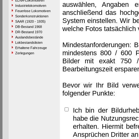
ELNA-Lokomotiven
auswählen, Angaben e
Industrielokomotiven
anschließend das hochge
Feuerlose Lokomotiven
Sonderkonstruktionen
System einstellen. Wir b
SAAR (1920 - 1935)
DB-Bestand 1968
welche Fotos tatsächlich
DR-Bestand 1970
Auslandsbestände
Lokbestandslisten
Mindestanforderungen: B
Erhaltene Fahrzeuge
mindestens 800 / 600 P
Zerlegungen
Bilder mit exakt 750 
Bearbeitungszeit erspare
Bevor wir Ihr Bild verw
folgender Punkte:
Ich bin der Bildurhe
habe die Nutzungsrec
erhalten. Hiermit bef
Ansprüchen Dritter a