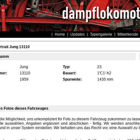
Home
Updates
Typengalerie
Mitwirkende
trait Jung 13110
tamm
Jung
Typ:
23
mer:
13110
Bauart:
1'C1'-h2
1959
Spurweite:
1435 mm
es Fotos dieses Fahrzeuges
die Möglichkeit, uns unkompliziert Ihr Foto zu diesem Fahrzeug zukommen zu lassen
tte auswählen, Angaben ergänzen und abschicken - fertig. Wir werden anschli
und in unser System einstellen. Wir behalten uns das Recht vor, eine Auswahl zu t