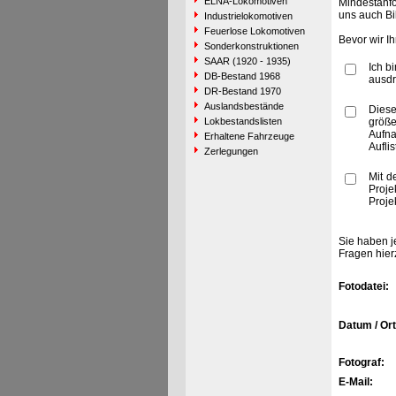
ELNA-Lokomotiven
Mindestanfo
uns auch Bi
Industrielokomotiven
Feuerlose Lokomotiven
Bevor wir I
Sonderkonstruktionen
SAAR (1920 - 1935)
Ich b
DB-Bestand 1968
ausdr
DR-Bestand 1970
Auslandsbestände
Diese
Lokbestandslisten
größe
Aufn
Erhaltene Fahrzeuge
Aufli
Zerlegungen
Mit d
Proje
Proje
Sie haben j
Fragen hier
Fotodatei:
Datum / Ort
Fotograf:
E-Mail: