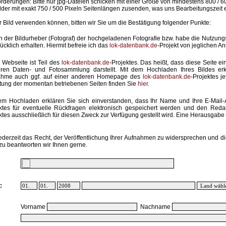
rderungen: Bitte nur jpg-Dateien schicken mit einer Größe von mindestens 800 / 6
lder mit exakt 750 / 500 Pixeln Seitenlängen zusenden, was uns Bearbeitungszeit 
hr Bild verwenden können, bitten wir Sie um die Bestätigung folgender Punkte:
in der Bildurheber (Fotograf) der hochgeladenen Fotografie bzw. habe die Nutzun
ücklich erhalten. Hiermit befreie ich das
lok-datenbank.de
-Projekt von jeglichen A
 Webseite ist Teil des
lok-datenbank.de
-Projektes. Das heißt, dass diese Seite ei
ren Daten- und Fotosammlung darstellt. Mit dem Hochladen Ihres Bildes erk
ahme auch ggf. auf einer anderen Homepage des
lok-datenbank.de
-Projektes j
stung der momentan betriebenen Seiten finden Sie
hier
.
em Hochladen erklären Sie sich einverstanden, dass Ihr Name und Ihre E-Mail
ktes für eventuelle Rückfragen elektronisch gespeichert werden und den Red
ktes ausschließlich für diesen Zweck zur Verfügung gestellt wird. Eine Herausgabe an
ederzeit das Recht, der Veröffentlichung Ihrer Aufnahmen zu widersprechen und di
zu beantworten wir Ihnen gerne.
:
Vorname
Nachname