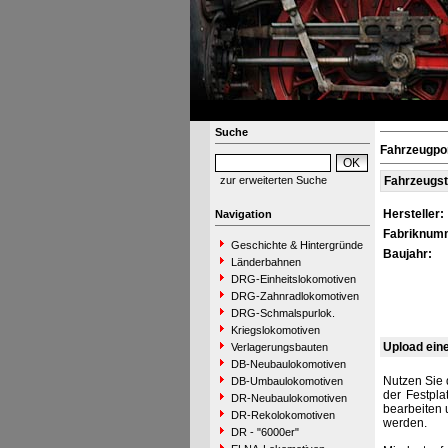
Suche
Fahrzeugpor
zur erweiterten Suche
Fahrzeugs
Hersteller:
Navigation
Fabriknum
Geschichte & Hintergründe
Baujahr:
Länderbahnen
DRG-Einheitslokomotiven
DRG-Zahnradlokomotiven
DRG-Schmalspurlok.
Kriegslokomotiven
Upload ein
Verlagerungsbauten
DB-Neubaulokomotiven
Nutzen Sie 
DB-Umbaulokomotiven
der Festpla
DR-Neubaulokomotiven
bearbeiten 
DR-Rekolokomotiven
werden.
DR - "6000er"