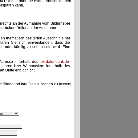
00 Pixeln. Erfahrene Bildbearbeiter können
ersparen kann.
gsrechte an der Aufnahme vom Bildurheber
nsprüchen Dritter an der Aufnahme.
nen thematisch gefilterten Ausschnitt einer
lären Sie sich einverstanden, dass die
etzt oder künftig zu sehen sein wird. Eine
-Adresse innerhalb des
lok-datenbank.de
-
akteuren bzw. Webmastern innerhalb des
 Dritte erfolgt nicht.
e Bilder und Ihre Daten löschen zu lassen!