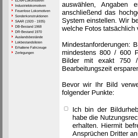
ELNA-Lokomotiven
auswählen, Angaben e
Industrielokomotiven
anschließend das hochge
Feuerlose Lokomotiven
Sonderkonstruktionen
System einstellen. Wir b
SAAR (1920 - 1935)
DB-Bestand 1968
welche Fotos tatsächlich
DR-Bestand 1970
Auslandsbestände
Lokbestandslisten
Mindestanforderungen: B
Erhaltene Fahrzeuge
mindestens 800 / 600 P
Zerlegungen
Bilder mit exakt 750 
Bearbeitungszeit erspare
Bevor wir Ihr Bild verw
folgender Punkte:
Ich bin der Bildurhe
habe die Nutzungsrec
erhalten. Hiermit bef
Ansprüchen Dritter a