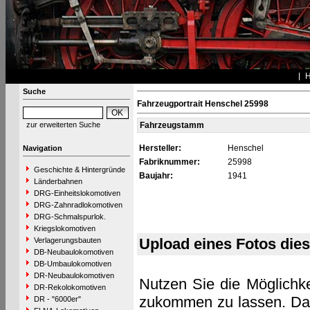
Suche
Fahrzeugportrait Henschel 25998
zur erweiterten Suche
Fahrzeugstamm
Hersteller:
Henschel
Navigation
Fabriknummer:
25998
Geschichte & Hintergründe
Baujahr:
1941
Länderbahnen
DRG-Einheitslokomotiven
DRG-Zahnradlokomotiven
DRG-Schmalspurlok.
Kriegslokomotiven
Upload eines Fotos die
Verlagerungsbauten
DB-Neubaulokomotiven
DB-Umbaulokomotiven
DR-Neubaulokomotiven
Nutzen Sie die Möglichke
DR-Rekolokomotiven
zukommen zu lassen. Das 
DR - "6000er"