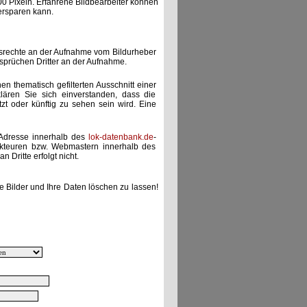
00 Pixeln. Erfahrene Bildbearbeiter können
ersparen kann.
gsrechte an der Aufnahme vom Bildurheber
nsprüchen Dritter an der Aufnahme.
nen thematisch gefilterten Ausschnitt einer
lären Sie sich einverstanden, dass die
etzt oder künftig zu sehen sein wird. Eine
-Adresse innerhalb des
lok-datenbank.de
-
akteuren bzw. Webmastern innerhalb des
 Dritte erfolgt nicht.
e Bilder und Ihre Daten löschen zu lassen!