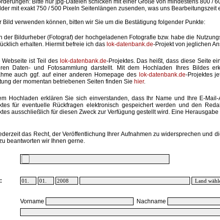
rderungen: Bitte nur jpg-Dateien schicken mit einer Größe von mindestens 800 / 6
lder mit exakt 750 / 500 Pixeln Seitenlängen zusenden, was uns Bearbeitungszeit 
hr Bild verwenden können, bitten wir Sie um die Bestätigung folgender Punkte:
in der Bildurheber (Fotograf) der hochgeladenen Fotografie bzw. habe die Nutzun
ücklich erhalten. Hiermit befreie ich das
lok-datenbank.de
-Projekt von jeglichen A
 Webseite ist Teil des
lok-datenbank.de
-Projektes. Das heißt, dass diese Seite ei
ren Daten- und Fotosammlung darstellt. Mit dem Hochladen Ihres Bildes erk
ahme auch ggf. auf einer anderen Homepage des
lok-datenbank.de
-Projektes j
stung der momentan betriebenen Seiten finden Sie
hier
.
em Hochladen erklären Sie sich einverstanden, dass Ihr Name und Ihre E-Mail
ktes für eventuelle Rückfragen elektronisch gespeichert werden und den Red
ktes ausschließlich für diesen Zweck zur Verfügung gestellt wird. Eine Herausgabe an
ederzeit das Recht, der Veröffentlichung Ihrer Aufnahmen zu widersprechen und di
zu beantworten wir Ihnen gerne.
:
Vorname
Nachname