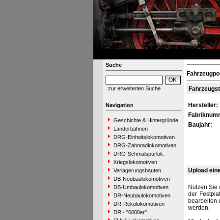
Suche
Fahrzeugpo
zur erweiterten Suche
Fahrzeugs
Hersteller:
Navigation
Fabriknum
Geschichte & Hintergründe
Baujahr:
Länderbahnen
DRG-Einheitslokomotiven
DRG-Zahnradlokomotiven
DRG-Schmalspurlok.
Kriegslokomotiven
Upload ein
Verlagerungsbauten
DB-Neubaulokomotiven
Nutzen Sie 
DB-Umbaulokomotiven
der Festpla
DR-Neubaulokomotiven
bearbeiten 
DR-Rekolokomotiven
werden.
DR - "6000er"