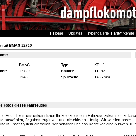
Home
Updates
Typengalerie
Mitwirkende
rtrait BMAG 12720
tamm
BMAG
Typ:
KDL 1
mer:
12720
Bauart:
1'E-h2
1943
Spurweite:
1435 mm
es Fotos dieses Fahrzeuges
die Möglichkeit, uns unkompliziert Ihr Foto zu diesem Fahrzeug zukommen zu lassen
tte auswählen, Angaben ergänzen und abschicken - fertig. Wir werden anschli
und in unser System einstellen. Wir behalten uns das Recht vor, eine Auswahl zu t