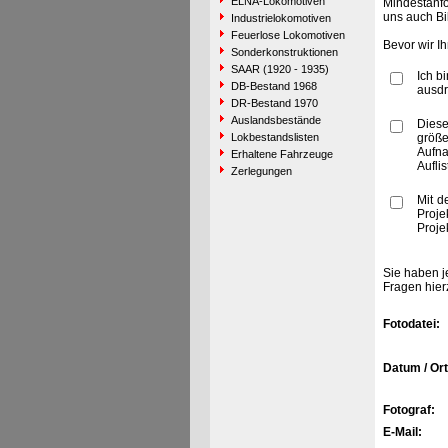
ELNA-Lokomotiven
Mindestanfo
uns auch Bi
Industrielokomotiven
Feuerlose Lokomotiven
Bevor wir I
Sonderkonstruktionen
SAAR (1920 - 1935)
Ich b
DB-Bestand 1968
ausdr
DR-Bestand 1970
Auslandsbestände
Diese
Lokbestandslisten
größe
Aufn
Erhaltene Fahrzeuge
Aufli
Zerlegungen
Mit d
Proje
Proje
Sie haben j
Fragen hier
Fotodatei:
Datum / Ort
Fotograf:
E-Mail: