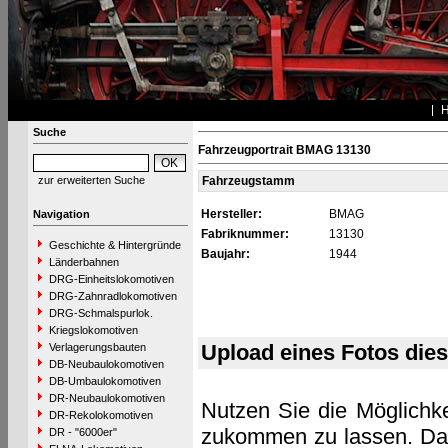
Suche
Fahrzeugportrait BMAG 13130
zur erweiterten Suche
Fahrzeugstamm
Hersteller:
BMAG
Navigation
Fabriknummer:
13130
Geschichte & Hintergründe
Baujahr:
1944
Länderbahnen
DRG-Einheitslokomotiven
DRG-Zahnradlokomotiven
DRG-Schmalspurlok.
Kriegslokomotiven
Upload eines Fotos die
Verlagerungsbauten
DB-Neubaulokomotiven
DB-Umbaulokomotiven
DR-Neubaulokomotiven
Nutzen Sie die Möglichke
DR-Rekolokomotiven
zukommen zu lassen. Das 
DR - "6000er"