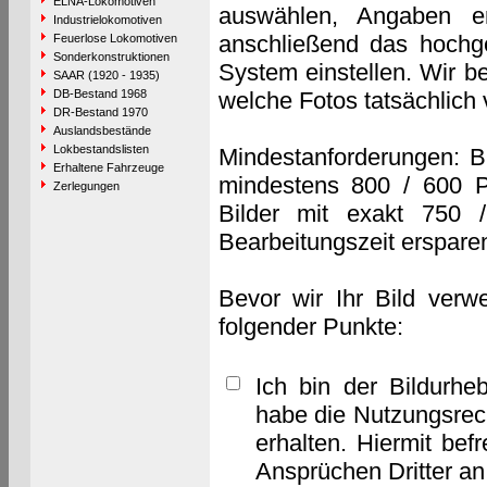
ELNA-Lokomotiven
auswählen, Angaben e
Industrielokomotiven
anschließend das hochge
Feuerlose Lokomotiven
Sonderkonstruktionen
System einstellen. Wir b
SAAR (1920 - 1935)
DB-Bestand 1968
welche Fotos tatsächlich
DR-Bestand 1970
Auslandsbestände
Lokbestandslisten
Mindestanforderungen: B
Erhaltene Fahrzeuge
mindestens 800 / 600 P
Zerlegungen
Bilder mit exakt 750 
Bearbeitungszeit erspare
Bevor wir Ihr Bild verw
folgender Punkte:
Ich bin der Bildurhe
habe die Nutzungsrec
erhalten. Hiermit bef
Ansprüchen Dritter a