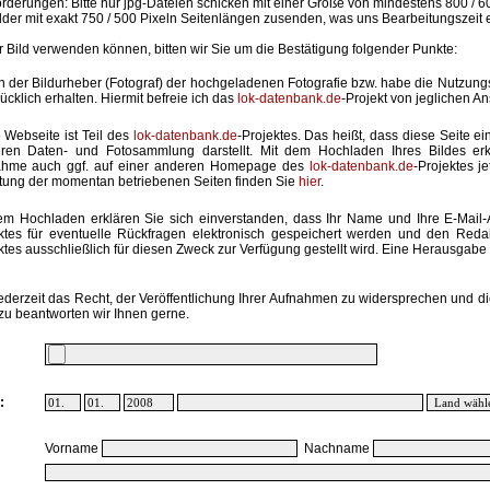
rderungen: Bitte nur jpg-Dateien schicken mit einer Größe von mindestens 800 / 6
lder mit exakt 750 / 500 Pixeln Seitenlängen zusenden, was uns Bearbeitungszeit 
hr Bild verwenden können, bitten wir Sie um die Bestätigung folgender Punkte:
in der Bildurheber (Fotograf) der hochgeladenen Fotografie bzw. habe die Nutzun
ücklich erhalten. Hiermit befreie ich das
lok-datenbank.de
-Projekt von jeglichen A
 Webseite ist Teil des
lok-datenbank.de
-Projektes. Das heißt, dass diese Seite ei
ren Daten- und Fotosammlung darstellt. Mit dem Hochladen Ihres Bildes erk
ahme auch ggf. auf einer anderen Homepage des
lok-datenbank.de
-Projektes j
stung der momentan betriebenen Seiten finden Sie
hier
.
em Hochladen erklären Sie sich einverstanden, dass Ihr Name und Ihre E-Mail
ktes für eventuelle Rückfragen elektronisch gespeichert werden und den Red
ktes ausschließlich für diesen Zweck zur Verfügung gestellt wird. Eine Herausgabe an
ederzeit das Recht, der Veröffentlichung Ihrer Aufnahmen zu widersprechen und di
zu beantworten wir Ihnen gerne.
:
Vorname
Nachname