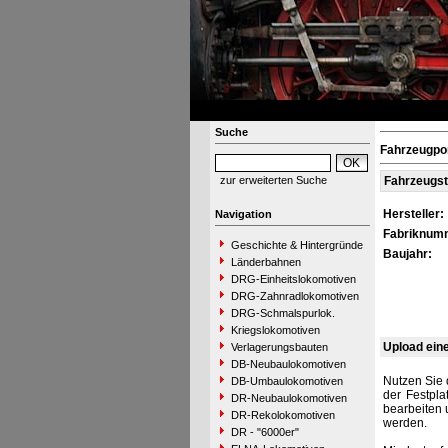
Suche
Fahrzeugpor
zur erweiterten Suche
Fahrzeugs
Hersteller:
Navigation
Fabriknum
Geschichte & Hintergründe
Baujahr:
Länderbahnen
DRG-Einheitslokomotiven
DRG-Zahnradlokomotiven
DRG-Schmalspurlok.
Kriegslokomotiven
Upload ein
Verlagerungsbauten
DB-Neubaulokomotiven
Nutzen Sie 
DB-Umbaulokomotiven
der Festpla
DR-Neubaulokomotiven
bearbeiten 
DR-Rekolokomotiven
werden.
DR - "6000er"