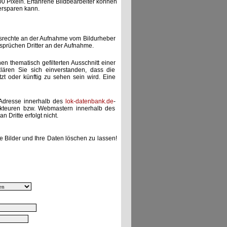
00 Pixeln. Erfahrene Bildbearbeiter können
ersparen kann.
gsrechte an der Aufnahme vom Bildurheber
nsprüchen Dritter an der Aufnahme.
nen thematisch gefilterten Ausschnitt einer
lären Sie sich einverstanden, dass die
etzt oder künftig zu sehen sein wird. Eine
-Adresse innerhalb des
lok-datenbank.de
-
akteuren bzw. Webmastern innerhalb des
 Dritte erfolgt nicht.
e Bilder und Ihre Daten löschen zu lassen!