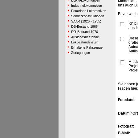
ELNA-Lokomotiven
Mindestanfo
uns auch Bi
Industrielokomotiven
Feuerlose Lokomotiven
Bevor wir I
Sonderkonstruktionen
SAAR (1920 - 1935)
Ich b
DB-Bestand 1968
ausdr
DR-Bestand 1970
Auslandsbestände
Diese
Lokbestandslisten
größe
Aufn
Erhaltene Fahrzeuge
Aufli
Zerlegungen
Mit d
Proje
Proje
Sie haben j
Fragen hier
Fotodatei:
Datum / Ort
Fotograf:
E-Mail: