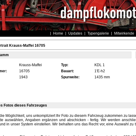
Home
Updates
Typengalerie
Mitwirkende
trait Krauss-Maffei 16705
tamm
Krauss-Maffei
Typ:
KDL 1
mer:
16705
Bauart:
1'E-h2
1943
Spurweite:
1435 mm
es Fotos dieses Fahrzeuges
die Möglichkeit, uns unkompliziert Ihr Foto zu diesem Fahrzeug zukommen zu lassen
tte auswählen, Angaben ergänzen und abschicken - fertig. Wir werden anschli
und in unser System einstellen. Wir behalten uns das Recht vor, eine Auswahl zu t