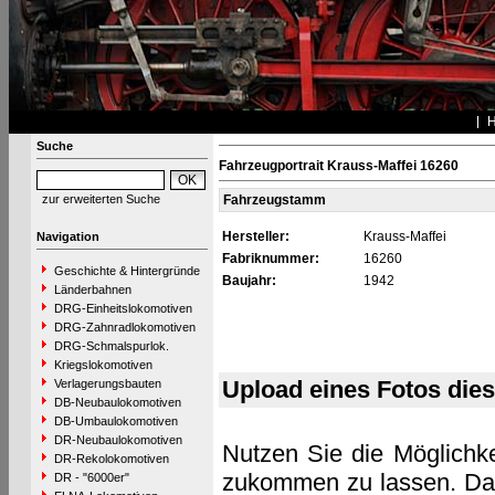
Suche
Fahrzeugportrait Krauss-Maffei 16260
zur erweiterten Suche
Fahrzeugstamm
Hersteller:
Krauss-Maffei
Navigation
Fabriknummer:
16260
Geschichte & Hintergründe
Baujahr:
1942
Länderbahnen
DRG-Einheitslokomotiven
DRG-Zahnradlokomotiven
DRG-Schmalspurlok.
Kriegslokomotiven
Upload eines Fotos die
Verlagerungsbauten
DB-Neubaulokomotiven
DB-Umbaulokomotiven
DR-Neubaulokomotiven
Nutzen Sie die Möglichke
DR-Rekolokomotiven
zukommen zu lassen. Das 
DR - "6000er"