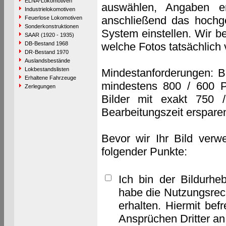
ELNA-Lokomotiven
auswählen, Angaben e
Industrielokomotiven
anschließend das hochge
Feuerlose Lokomotiven
Sonderkonstruktionen
System einstellen. Wir b
SAAR (1920 - 1935)
DB-Bestand 1968
welche Fotos tatsächlich
DR-Bestand 1970
Auslandsbestände
Lokbestandslisten
Mindestanforderungen: B
Erhaltene Fahrzeuge
mindestens 800 / 600 P
Zerlegungen
Bilder mit exakt 750 
Bearbeitungszeit erspare
Bevor wir Ihr Bild verw
folgender Punkte:
Ich bin der Bildurhe
habe die Nutzungsrec
erhalten. Hiermit bef
Ansprüchen Dritter a