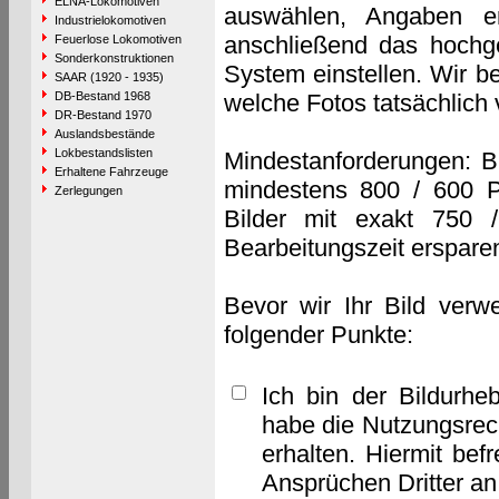
ELNA-Lokomotiven
auswählen, Angaben e
Industrielokomotiven
anschließend das hochge
Feuerlose Lokomotiven
Sonderkonstruktionen
System einstellen. Wir b
SAAR (1920 - 1935)
DB-Bestand 1968
welche Fotos tatsächlich
DR-Bestand 1970
Auslandsbestände
Lokbestandslisten
Mindestanforderungen: B
Erhaltene Fahrzeuge
mindestens 800 / 600 P
Zerlegungen
Bilder mit exakt 750 
Bearbeitungszeit erspare
Bevor wir Ihr Bild verw
folgender Punkte:
Ich bin der Bildurhe
habe die Nutzungsrec
erhalten. Hiermit bef
Ansprüchen Dritter a