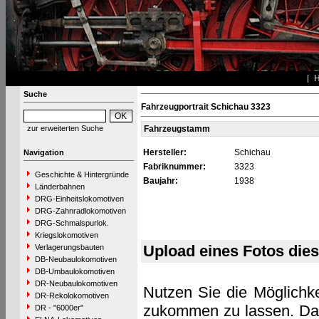
Suche
Fahrzeugportrait Schichau 3323
zur erweiterten Suche
Fahrzeugstamm
Hersteller:
Schichau
Navigation
Fabriknummer:
3323
Geschichte & Hintergründe
Baujahr:
1938
Länderbahnen
DRG-Einheitslokomotiven
DRG-Zahnradlokomotiven
DRG-Schmalspurlok.
Kriegslokomotiven
Upload eines Fotos die
Verlagerungsbauten
DB-Neubaulokomotiven
DB-Umbaulokomotiven
DR-Neubaulokomotiven
Nutzen Sie die Möglichke
DR-Rekolokomotiven
zukommen zu lassen. Das 
DR - "6000er"