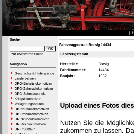
Suche
Fahrzeugportrait Borsig 14434
zur erweiterten Suche
Fahrzeugstamm
Hersteller:
Borsig
Navigation
Fabriknummer:
14434
Geschichte & Hintergründe
Baujahr:
1932
Länderbahnen
DRG-Einheitslokomotiven
DRG-Zahnradlokomotiven
DRG-Schmalspurlok.
Kriegslokomotiven
Upload eines Fotos die
Verlagerungsbauten
DB-Neubaulokomotiven
DB-Umbaulokomotiven
DR-Neubaulokomotiven
Nutzen Sie die Möglichke
DR-Rekolokomotiven
zukommen zu lassen. Das 
DR - "6000er"