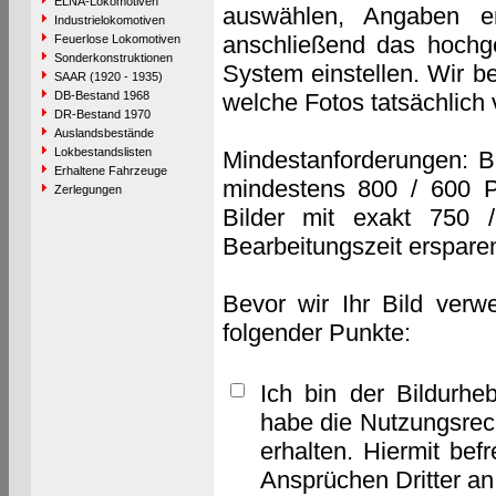
ELNA-Lokomotiven
auswählen, Angaben e
Industrielokomotiven
anschließend das hochge
Feuerlose Lokomotiven
Sonderkonstruktionen
System einstellen. Wir b
SAAR (1920 - 1935)
DB-Bestand 1968
welche Fotos tatsächlich
DR-Bestand 1970
Auslandsbestände
Lokbestandslisten
Mindestanforderungen: B
Erhaltene Fahrzeuge
mindestens 800 / 600 P
Zerlegungen
Bilder mit exakt 750 
Bearbeitungszeit erspare
Bevor wir Ihr Bild verw
folgender Punkte:
Ich bin der Bildurhe
habe die Nutzungsrec
erhalten. Hiermit bef
Ansprüchen Dritter a