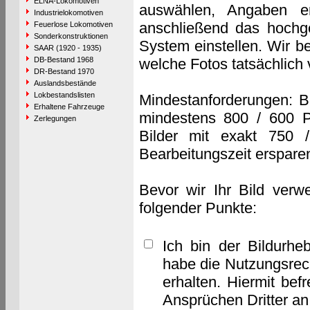
ELNA-Lokomotiven
auswählen, Angaben e
Industrielokomotiven
anschließend das hochge
Feuerlose Lokomotiven
Sonderkonstruktionen
System einstellen. Wir b
SAAR (1920 - 1935)
DB-Bestand 1968
welche Fotos tatsächlich
DR-Bestand 1970
Auslandsbestände
Lokbestandslisten
Mindestanforderungen: B
Erhaltene Fahrzeuge
mindestens 800 / 600 P
Zerlegungen
Bilder mit exakt 750 
Bearbeitungszeit erspare
Bevor wir Ihr Bild verw
folgender Punkte:
Ich bin der Bildurhe
habe die Nutzungsrec
erhalten. Hiermit bef
Ansprüchen Dritter a