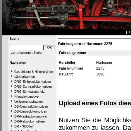
Suche
Fahrzeugportrait Hartmann 2275
zur erweiterten Suche
Fahrzeugstamm
Hersteller:
Hartmann
Navigation
Fabriknummer:
2275
Geschichte & Hintergründe
Baujahr:
1898
Länderbahnen
DRG-Einheitslokomotiven
DRG-Zahnradlokomotiven
DRG-Schmalspurlok.
Kriegslokomotiven
Upload eines Fotos die
Verlagerungsbauten
DB-Neubaulokomotiven
DB-Umbaulokomotiven
DR-Neubaulokomotiven
Nutzen Sie die Möglichke
DR-Rekolokomotiven
zukommen zu lassen. Das 
DR - "6000er"