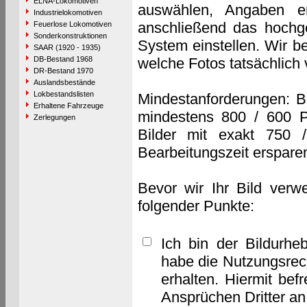
ELNA-Lokomotiven
auswählen, Angaben e
Industrielokomotiven
anschließend das hochge
Feuerlose Lokomotiven
Sonderkonstruktionen
System einstellen. Wir b
SAAR (1920 - 1935)
DB-Bestand 1968
welche Fotos tatsächlich
DR-Bestand 1970
Auslandsbestände
Lokbestandslisten
Mindestanforderungen: B
Erhaltene Fahrzeuge
mindestens 800 / 600 P
Zerlegungen
Bilder mit exakt 750 
Bearbeitungszeit erspare
Bevor wir Ihr Bild verw
folgender Punkte:
Ich bin der Bildurhe
habe die Nutzungsrec
erhalten. Hiermit bef
Ansprüchen Dritter a