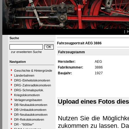
Suche
Fahrzeugportrait AEG 3886
zur erweiterten Suche
Fahrzeugstamm
Hersteller:
AEG
Navigation
Fabriknummer:
3886
Geschichte & Hintergründe
Baujahr:
1927
Länderbahnen
DRG-Einheitslokomotiven
DRG-Zahnradlokomotiven
DRG-Schmalspurlok.
Kriegslokomotiven
Upload eines Fotos die
Verlagerungsbauten
DB-Neubaulokomotiven
DB-Umbaulokomotiven
DR-Neubaulokomotiven
Nutzen Sie die Möglichke
DR-Rekolokomotiven
zukommen zu lassen. Das 
DR - "6000er"