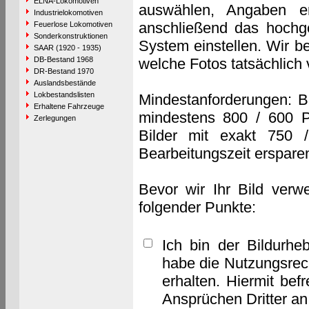
ELNA-Lokomotiven
auswählen, Angaben e
Industrielokomotiven
anschließend das hochge
Feuerlose Lokomotiven
Sonderkonstruktionen
System einstellen. Wir b
SAAR (1920 - 1935)
DB-Bestand 1968
welche Fotos tatsächlich
DR-Bestand 1970
Auslandsbestände
Lokbestandslisten
Mindestanforderungen: B
Erhaltene Fahrzeuge
mindestens 800 / 600 P
Zerlegungen
Bilder mit exakt 750 
Bearbeitungszeit erspare
Bevor wir Ihr Bild verw
folgender Punkte:
Ich bin der Bildurhe
habe die Nutzungsrec
erhalten. Hiermit bef
Ansprüchen Dritter a