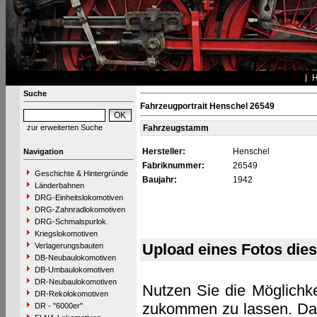
Suche
Fahrzeugportrait Henschel 26549
zur erweiterten Suche
Fahrzeugstamm
Hersteller:
Henschel
Navigation
Fabriknummer:
26549
Geschichte & Hintergründe
Baujahr:
1942
Länderbahnen
DRG-Einheitslokomotiven
DRG-Zahnradlokomotiven
DRG-Schmalspurlok.
Kriegslokomotiven
Upload eines Fotos die
Verlagerungsbauten
DB-Neubaulokomotiven
DB-Umbaulokomotiven
DR-Neubaulokomotiven
Nutzen Sie die Möglichke
DR-Rekolokomotiven
zukommen zu lassen. Das 
DR - "6000er"