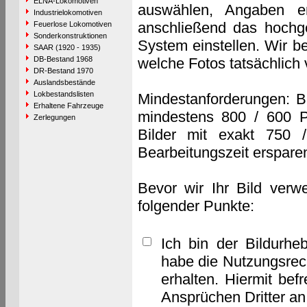
ELNA-Lokomotiven
auswählen, Angaben e
Industrielokomotiven
anschließend das hochge
Feuerlose Lokomotiven
Sonderkonstruktionen
System einstellen. Wir b
SAAR (1920 - 1935)
DB-Bestand 1968
welche Fotos tatsächlich
DR-Bestand 1970
Auslandsbestände
Lokbestandslisten
Mindestanforderungen: B
Erhaltene Fahrzeuge
mindestens 800 / 600 P
Zerlegungen
Bilder mit exakt 750 
Bearbeitungszeit erspare
Bevor wir Ihr Bild verw
folgender Punkte:
Ich bin der Bildurhe
habe die Nutzungsrec
erhalten. Hiermit bef
Ansprüchen Dritter a