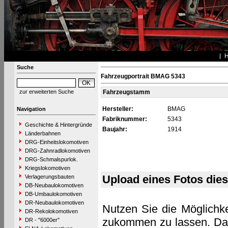
Suche
Fahrzeugportrait BMAG 5343
zur erweiterten Suche
Fahrzeugstamm
Hersteller:
BMAG
Navigation
Fabriknummer:
5343
Geschichte & Hintergründe
Baujahr:
1914
Länderbahnen
DRG-Einheitslokomotiven
DRG-Zahnradlokomotiven
DRG-Schmalspurlok.
Kriegslokomotiven
Upload eines Fotos die
Verlagerungsbauten
DB-Neubaulokomotiven
DB-Umbaulokomotiven
DR-Neubaulokomotiven
Nutzen Sie die Möglichke
DR-Rekolokomotiven
zukommen zu lassen. Das 
DR - "6000er"