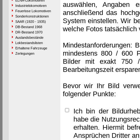
ELNA-Lokomotiven
auswählen, Angaben e
Industrielokomotiven
anschließend das hochge
Feuerlose Lokomotiven
Sonderkonstruktionen
System einstellen. Wir b
SAAR (1920 - 1935)
DB-Bestand 1968
welche Fotos tatsächlich
DR-Bestand 1970
Auslandsbestände
Lokbestandslisten
Mindestanforderungen: B
Erhaltene Fahrzeuge
mindestens 800 / 600 P
Zerlegungen
Bilder mit exakt 750 
Bearbeitungszeit erspare
Bevor wir Ihr Bild verw
folgender Punkte:
Ich bin der Bildurhe
habe die Nutzungsrec
erhalten. Hiermit bef
Ansprüchen Dritter a