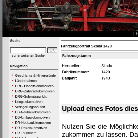
Suche
Fahrzeugportrait Skoda 1420
zur erweiterten Suche
Fahrzeugstamm
Hersteller:
Skoda
Navigation
Fabriknummer:
1420
Geschichte & Hintergründe
Baujahr:
1943
Länderbahnen
DRG-Einheitslokomotiven
DRG-Zahnradlokomotiven
DRG-Schmalspurlok.
Kriegslokomotiven
Upload eines Fotos die
Verlagerungsbauten
DB-Neubaulokomotiven
DB-Umbaulokomotiven
DR-Neubaulokomotiven
Nutzen Sie die Möglichke
DR-Rekolokomotiven
zukommen zu lassen. Das 
DR - "6000er"