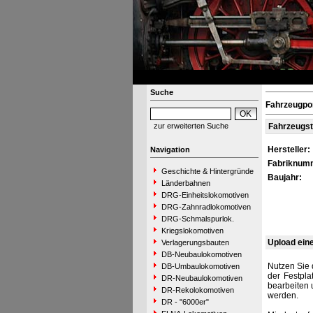
Suche
Fahrzeugpor
zur erweiterten Suche
Fahrzeugs
Hersteller:
Navigation
Fabriknum
Geschichte & Hintergründe
Baujahr:
Länderbahnen
DRG-Einheitslokomotiven
DRG-Zahnradlokomotiven
DRG-Schmalspurlok.
Kriegslokomotiven
Upload ein
Verlagerungsbauten
DB-Neubaulokomotiven
Nutzen Sie 
DB-Umbaulokomotiven
der Festpla
DR-Neubaulokomotiven
bearbeiten 
DR-Rekolokomotiven
werden.
DR - "6000er"