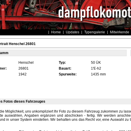
Home
Updates
Typengalerie
Mitwirkende
trait Henschel 26801
tamm
Henschel
Typ:
50 ÜK
mer:
26801
Bauart:
1'E-h2
1942
Spurweite:
1435 mm
es Fotos dieses Fahrzeuges
die Möglichkeit, uns unkompliziert Ihr Foto zu diesem Fahrzeug zukommen zu lassen
tte auswählen, Angaben ergänzen und abschicken - fertig. Wir werden anschli
und in unser System einstellen. Wir behalten uns das Recht vor, eine Auswahl zu t