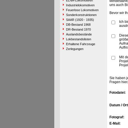
ELNA-Lokomotiven
Mindestanfo
uns auch Bi
Industrielokomotiven
Feuerlose Lokomotiven
Bevor wir I
Sonderkonstruktionen
SAAR (1920 - 1935)
Ich b
DB-Bestand 1968
ausdr
DR-Bestand 1970
Auslandsbestände
Diese
Lokbestandslisten
größe
Aufn
Erhaltene Fahrzeuge
Aufli
Zerlegungen
Mit d
Proje
Proje
Sie haben j
Fragen hier
Fotodatei:
Datum / Ort
Fotograf:
E-Mail: