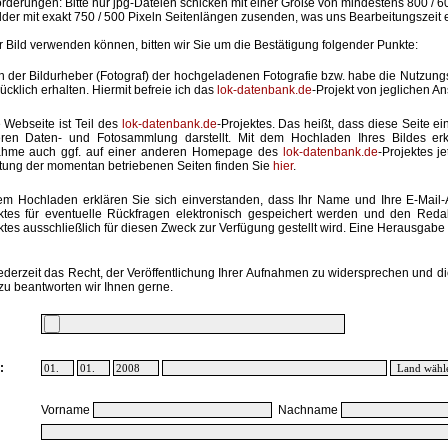
rderungen: Bitte nur jpg-Dateien schicken mit einer Größe von mindestens 800 / 6
lder mit exakt 750 / 500 Pixeln Seitenlängen zusenden, was uns Bearbeitungszeit 
hr Bild verwenden können, bitten wir Sie um die Bestätigung folgender Punkte:
in der Bildurheber (Fotograf) der hochgeladenen Fotografie bzw. habe die Nutzun
ücklich erhalten. Hiermit befreie ich das
lok-datenbank.de
-Projekt von jeglichen A
 Webseite ist Teil des
lok-datenbank.de
-Projektes. Das heißt, dass diese Seite ei
ren Daten- und Fotosammlung darstellt. Mit dem Hochladen Ihres Bildes erk
ahme auch ggf. auf einer anderen Homepage des
lok-datenbank.de
-Projektes j
stung der momentan betriebenen Seiten finden Sie
hier
.
em Hochladen erklären Sie sich einverstanden, dass Ihr Name und Ihre E-Mail
ktes für eventuelle Rückfragen elektronisch gespeichert werden und den Red
ktes ausschließlich für diesen Zweck zur Verfügung gestellt wird. Eine Herausgabe an
ederzeit das Recht, der Veröffentlichung Ihrer Aufnahmen zu widersprechen und di
zu beantworten wir Ihnen gerne.
:
Vorname
Nachname