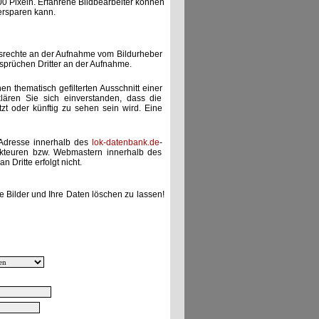
00 Pixeln. Erfahrene Bildbearbeiter können
ersparen kann.
gsrechte an der Aufnahme vom Bildurheber
nsprüchen Dritter an der Aufnahme.
nen thematisch gefilterten Ausschnitt einer
lären Sie sich einverstanden, dass die
etzt oder künftig zu sehen sein wird. Eine
-Adresse innerhalb des
lok-datenbank.de
-
akteuren bzw. Webmastern innerhalb des
 Dritte erfolgt nicht.
e Bilder und Ihre Daten löschen zu lassen!