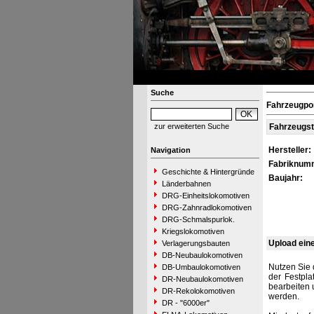
Suche
Fahrzeugpor
zur erweiterten Suche
Fahrzeugs
Hersteller:
Navigation
Fabriknum
Geschichte & Hintergründe
Baujahr:
Länderbahnen
DRG-Einheitslokomotiven
DRG-Zahnradlokomotiven
DRG-Schmalspurlok.
Kriegslokomotiven
Upload ein
Verlagerungsbauten
DB-Neubaulokomotiven
Nutzen Sie 
DB-Umbaulokomotiven
der Festpla
DR-Neubaulokomotiven
bearbeiten 
DR-Rekolokomotiven
werden.
DR - "6000er"