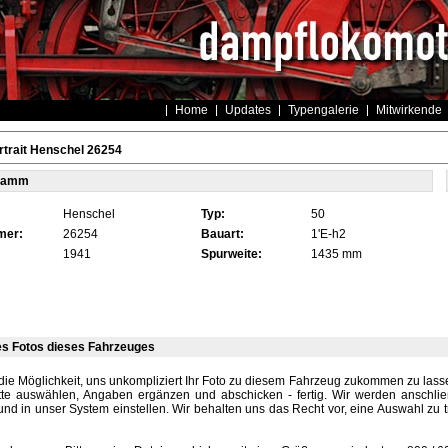
Home
Updates
Typengalerie
Mitwirkende
trait Henschel 26254
tamm
Henschel
Typ:
50
mer:
26254
Bauart:
1'E-h2
1941
Spurweite:
1435 mm
es Fotos dieses Fahrzeuges
die Möglichkeit, uns unkompliziert Ihr Foto zu diesem Fahrzeug zukommen zu lassen
tte auswählen, Angaben ergänzen und abschicken - fertig. Wir werden anschli
und in unser System einstellen. Wir behalten uns das Recht vor, eine Auswahl zu t