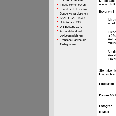
ELNA-Lokomotiven
Mindestanfo
uns auch Bi
Industrielokomotiven
Feuerlose Lokomotiven
Bevor wir I
Sonderkonstruktionen
SAAR (1920 - 1935)
Ich b
DB-Bestand 1968
ausdr
DR-Bestand 1970
Auslandsbestände
Diese
Lokbestandslisten
größe
Aufn
Erhaltene Fahrzeuge
Aufli
Zerlegungen
Mit d
Proje
Proje
Sie haben j
Fragen hier
Fotodatei:
Datum / Ort
Fotograf:
E-Mail: