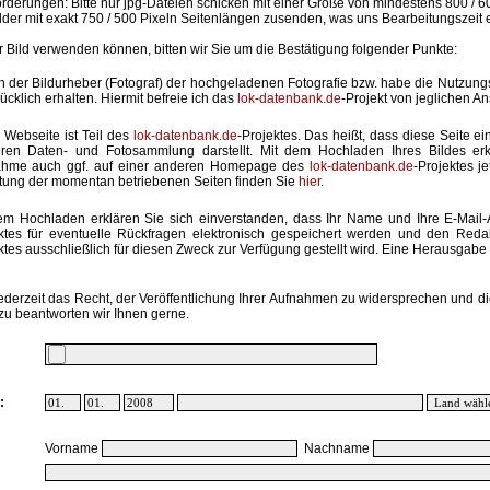
rderungen: Bitte nur jpg-Dateien schicken mit einer Größe von mindestens 800 / 6
lder mit exakt 750 / 500 Pixeln Seitenlängen zusenden, was uns Bearbeitungszeit 
hr Bild verwenden können, bitten wir Sie um die Bestätigung folgender Punkte:
in der Bildurheber (Fotograf) der hochgeladenen Fotografie bzw. habe die Nutzun
ücklich erhalten. Hiermit befreie ich das
lok-datenbank.de
-Projekt von jeglichen A
 Webseite ist Teil des
lok-datenbank.de
-Projektes. Das heißt, dass diese Seite ei
ren Daten- und Fotosammlung darstellt. Mit dem Hochladen Ihres Bildes erk
ahme auch ggf. auf einer anderen Homepage des
lok-datenbank.de
-Projektes j
stung der momentan betriebenen Seiten finden Sie
hier
.
em Hochladen erklären Sie sich einverstanden, dass Ihr Name und Ihre E-Mail
ktes für eventuelle Rückfragen elektronisch gespeichert werden und den Red
ktes ausschließlich für diesen Zweck zur Verfügung gestellt wird. Eine Herausgabe an
ederzeit das Recht, der Veröffentlichung Ihrer Aufnahmen zu widersprechen und di
zu beantworten wir Ihnen gerne.
:
Vorname
Nachname