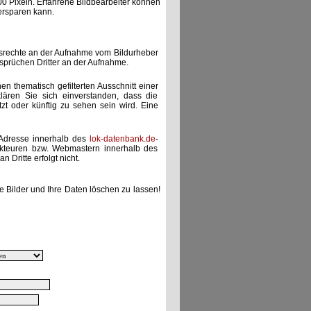
00 Pixeln. Erfahrene Bildbearbeiter können
ersparen kann.
gsrechte an der Aufnahme vom Bildurheber
nsprüchen Dritter an der Aufnahme.
nen thematisch gefilterten Ausschnitt einer
lären Sie sich einverstanden, dass die
etzt oder künftig zu sehen sein wird. Eine
-Adresse innerhalb des
lok-datenbank.de
-
akteuren bzw. Webmastern innerhalb des
 Dritte erfolgt nicht.
e Bilder und Ihre Daten löschen zu lassen!