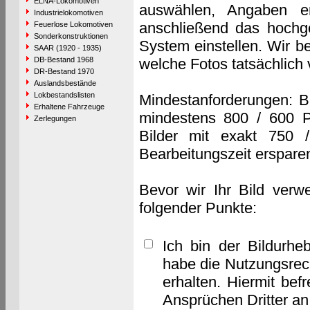
ELNA-Lokomotiven
auswählen, Angaben e
Industrielokomotiven
anschließend das hochge
Feuerlose Lokomotiven
Sonderkonstruktionen
System einstellen. Wir b
SAAR (1920 - 1935)
DB-Bestand 1968
welche Fotos tatsächlich
DR-Bestand 1970
Auslandsbestände
Lokbestandslisten
Mindestanforderungen: B
Erhaltene Fahrzeuge
mindestens 800 / 600 P
Zerlegungen
Bilder mit exakt 750 
Bearbeitungszeit erspare
Bevor wir Ihr Bild verw
folgender Punkte:
Ich bin der Bildurhe
habe die Nutzungsrec
erhalten. Hiermit bef
Ansprüchen Dritter a