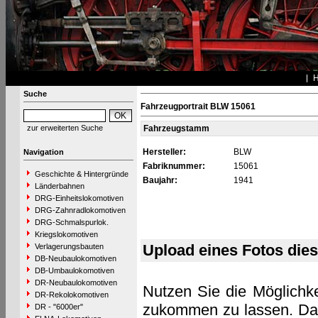
Suche
Fahrzeugportrait BLW 15061
zur erweiterten Suche
Fahrzeugstamm
Hersteller:
BLW
Navigation
Fabriknummer:
15061
Geschichte & Hintergründe
Baujahr:
1941
Länderbahnen
DRG-Einheitslokomotiven
DRG-Zahnradlokomotiven
DRG-Schmalspurlok.
Kriegslokomotiven
Upload eines Fotos die
Verlagerungsbauten
DB-Neubaulokomotiven
DB-Umbaulokomotiven
DR-Neubaulokomotiven
Nutzen Sie die Möglichke
DR-Rekolokomotiven
zukommen zu lassen. Das 
DR - "6000er"